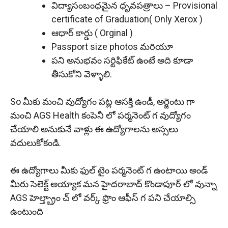
విద్యాసంబంధమైన ధృవపత్రాలు – Provisional
certificate of Graduation( Only Xerox )
ఆధార్ కార్డు ( Orginal )
Passport size photos మరియూ
పని అనుభవం సర్టిఫికేట్ ఉంటే అది కూడా
తీసుకోని వెళ్ళాలి.
So మీకు మంచి వుద్యోగం పట్ల ఆసక్తి ఉండీ, అర్జెంటు గా
మంచి AGS Health కంపెనీ లో పర్మనెంట్ గ వుద్యోగం
చేయాలి అనుకునే వాళ్లు ఈ ఉద్యోగాలను అస్సలు
వదులుకోకండి.
ఈ ఉద్యోగాలు మీకు ఫుల్ టైం పర్మనెంట్ గ ఉంటాయి అండ్
మీరు సెలెక్ట్ అయ్యాక మన హైదరాబాద్ కొండాపూర్ లో వున్నా
AGS హెల్త్బ్రాం చ్ లో వర్క్ ఫ్రొం ఆఫీస్ గ పని చేయాల్సి
ఉంటుంది