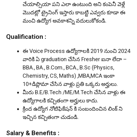
చేయాల్సియా పని ఎలా ఉంటుంది అని కంపెనీ వెళ్లే
మొదట్లో ట్రైనింగ్ ఇస్తారు కాబట్టి ఎవ్వరు కూడా ఈ
మంచి ఉద్యోగ అవకాశన్ని వదులుకోకండి.
Qualification :
ఈ Voice Process ఉద్యోగాలకి 2019 నుంచి 2024
వారికి ఏ graduation చేసిన Fresher ఐనా లేదా –
BBA., BA., B.Com., BCA., B.Sc (Physics,
Chemistry, CS, Maths) ,MBA,MCA ఇంకా
10+డిప్లొమా చేసిన వాళ్లు ప్రతి ఒక్కరు అర్హులు.
మీరు B.E/B.Tech /ME/M.Tech చేసిన వాళ్లు ఈ
ఉద్యోగాలకి కచ్చితంగా అర్హులు కాదు.
క్రింద ఉద్యోగ నోటిఫికేషన్ కి సంబందించిన లింక్ ని
ఇచ్చిన కచ్చితంగా చుడండి.
Salary & Benefits :