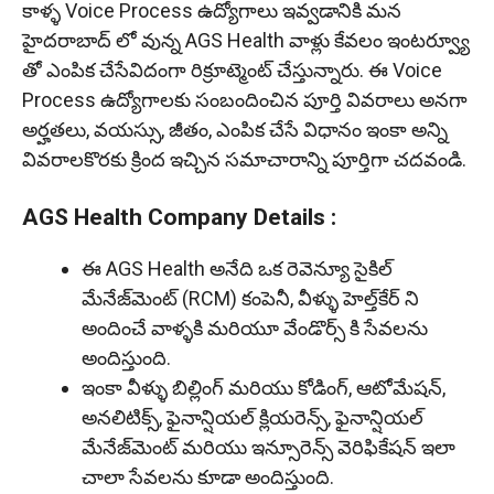
కాళ్ళ Voice Process ఉద్యోగాలు ఇవ్వడానికి మన
హైదరాబాద్ లో వున్న AGS Health వాళ్లు కేవలం ఇంటర్వ్యూ
తో ఎంపిక చేసేవిదంగా రిక్రూట్మెంట్ చేస్తున్నారు. ఈ Voice
Process ఉద్యోగాలకు సంబందించిన పూర్తి వివరాలు అనగా
అర్హతలు, వయస్సు, జీతం, ఎంపిక చేసే విధానం ఇంకా అన్ని
వివరాలకొరకు క్రింద ఇచ్చిన సమాచారాన్ని పూర్తిగా చదవండి.
AGS Health Company Details :
ఈ AGS Health అనేది ఒక రెవెన్యూ సైకిల్
మేనేజ్‌మెంట్ (RCM) కంపెనీ, వీళ్ళు హెల్త్‌కేర్ ని
అందించే వాళ్ళకి మరియూ వేండొర్స్ కి సేవలను
అందిస్తుంది.
ఇంకా వీళ్ళు బిల్లింగ్ మరియు కోడింగ్, ఆటోమేషన్,
అనలిటిక్స్, ఫైనాన్షియల్ క్లియరెన్స్, ఫైనాన్షియల్
మేనేజ్‌మెంట్ మరియు ఇన్సూరెన్స్ వెరిఫికేషన్ ఇలా
చాలా సేవలను కూడా అందిస్తుంది.