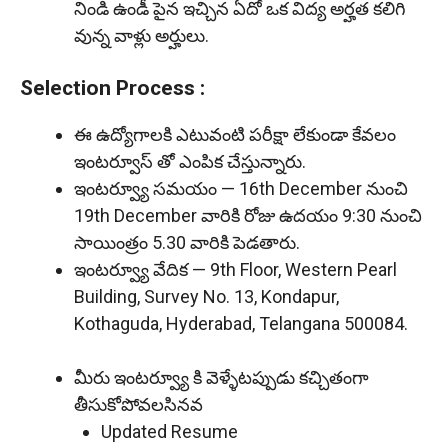
నిండి ఉండీ పైన ఇచ్చిన ఏదో ఒక విద్య అర్హత కలిగి
వున్న వాళ్లు అర్హులు.
Selection Process :
ఈ ఉద్యోగాలకి ఎటువంటి పరీక్షా లేకుండా కేవలం
ఇంటర్వూస్ తో ఎంపిక చేస్తున్నారు.
ఇంటర్వ్యూ సమయం — 16th December నుంచి
19th December వారికి రోజు ఉదయం 9:30 నుంచి
సాయింత్రం 5.30 వారికి పెడతారు.
ఇంటర్వ్యూ వేదిక — 9th Floor, Western Pearl
Building, Survey No. 13, Kondapur,
Kothaguda, Hyderabad, Telangana 500084.
మీరు ఇంటర్వ్యూ కి వెళ్ళేటప్పుడు కచ్చితంగా
తీసుకోపోవలసినవ
Updated Resume