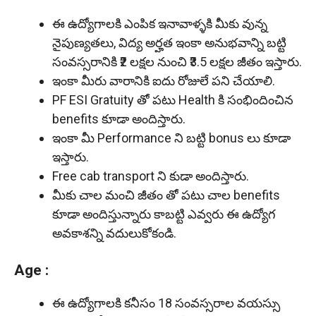
ఈ ఉద్యోగాలకి ఎంపిక ఇనావాళ్ళకి మీకు వున్న
నైపుణ్యతలు, విద్య అర్హత ఇంకా అనుభవాన్ని బట్టి
సంవస్సరానికి ₹2 లక్షల నుంచి ₹3.5 లక్షల జీతం ఇస్తారు.
ఇంకా మీరు వారానికి ఐదు రోజులే పని చేయాలి.
PF ESI Gratuity తో పటు Health కి సంభిందించిన
benefits కూడా అందిస్తారు.
ఇంకా మీ Performance ని బట్టి bonus లు కూడా
ఇస్తారు.
Free cab transport ని కుడా అందిస్తారు.
మీకు చాల మంచి జీతం తో పటు చాల benefits
కూడా అందిస్తున్నారు కాబట్టి ఎవ్వరు ఈ ఉద్యోగ
అవకాశన్ని వదులుకోకండి.
Age :
ఈ ఉద్యోగాలకి కనీసం 18 సంవస్సరాల వయస్సు