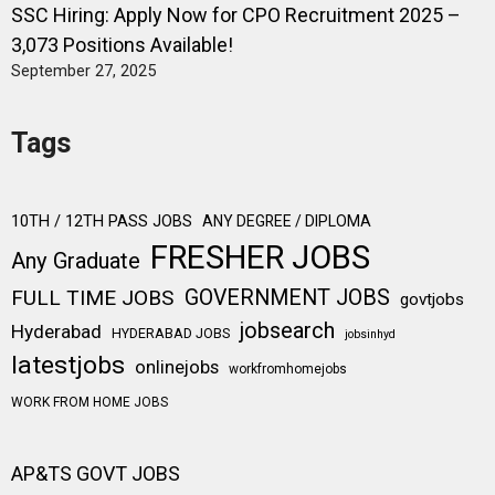
SSC Hiring: Apply Now for CPO Recruitment 2025 –
3,073 Positions Available!
September 27, 2025
Tags
10TH / 12TH PASS JOBS
ANY DEGREE / DIPLOMA
FRESHER JOBS
Any Graduate
FULL TIME JOBS
GOVERNMENT JOBS
govtjobs
jobsearch
Hyderabad
HYDERABAD JOBS
jobsinhyd
latestjobs
onlinejobs
workfromhomejobs
WORK FROM HOME JOBS
AP&TS GOVT JOBS