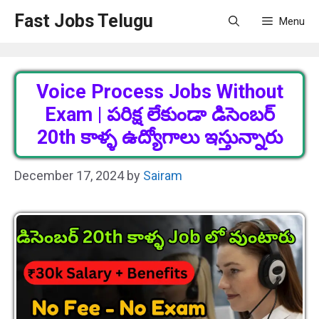
Skip
Fast Jobs Telugu
Menu
to
content
Voice Process Jobs Without
Exam | పరిక్ష లేకుండా డిసెంబర్
20th కాళ్ళ ఉద్యోగాలు ఇస్తున్నారు
December 17, 2024
by
Sairam