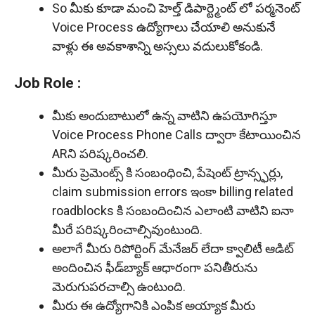
So మీకు కూడా మంచి హెల్త్ డిపార్ట్మెంట్ లో పర్మనెంట్
Voice Process ఉద్యోగాలు చేయాలి అనుకునే
వాళ్లు ఈ అవకాశాన్ని అస్సలు వదులుకోకండి.
Job Role :
మీకు అందుబాటులో ఉన్న వాటిని ఉపయోగిస్తూ
Voice Process Phone Calls ద్వారా కేటాయించిన
ARని పరిష్కరించలి.
మీరు ప్రెమెంట్స్ కి సంబంధించి, పేషెంట్ ట్రాన్స్ఫర్లు,
claim submission errors ఇంకా billing related
roadblocks కి సంబందించిన ఎలాంటి వాటిని ఐనా
మీరే పరిష్కరించాల్సివుంటుంది.
అలాగే మీరు రిపోర్టింగ్ మేనేజర్ లేదా క్వాలిటీ ఆడిట్
అందించిన ఫీడ్‌బ్యాక్ ఆధారంగా పనితీరును
మెరుగుపరచాల్సి ఉంటుంది.
మీరు ఈ ఉద్యోగానికి ఎంపిక అయ్యాక మీరు