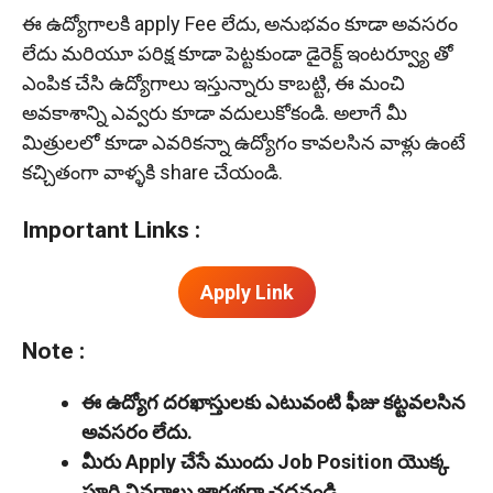
ఈ ఉద్యోగాలకి apply Fee లేదు, అనుభవం కూడా అవసరం
లేదు మరియూ పరిక్ష కూడా పెట్టకుండా డైరెక్ట్ ఇంటర్వ్యూ తో
ఎంపిక చేసి ఉద్యోగాలు ఇస్తున్నారు కాబట్టి, ఈ మంచి
అవకాశాన్ని ఎవ్వరు కూడా వదులుకోకండి. అలాగే మీ
మిత్రులలో కూడా ఎవరికన్నా ఉద్యోగం కావలసిన వాళ్లు ఉంటే
కచ్చితంగా వాళ్ళకి share చేయండి.
Important Links :
Apply Link
Note :
ఈ
ఉద్యోగ దరఖాస్తులకు ఎటువంటి ఫీజు కట్టవలసిన
అవసరం లేదు.
మీరు Apply చేసే ముందు Job Position యొక్క
పూర్తి వివరాలు జాగ్రత్తగా చదవండి.