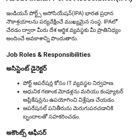
ఇండియన్ పోర్ట్స్ అసోసియేషన్(IPA) భారత ప్రధాన
నౌకాశ్రయాలను పర్యవేక్షించే ముఖ్యమైన సంస్థ. IPAలో
చేరడం ద్వారా మీరు దేశ ఆర్థిక వ్యవస్థకు మీ ప్రాతినిధ్యం
అందించే అవకాశాన్ని పొందుతారు.
Job Roles & Responsibilities
అసిస్టెంట్ డైరెక్టర్
పోర్ట్ ఆపరేషన్ల కోసం IT వ్యవస్థల నిర్వహణ.
ఆధునిక గణాంక మోడళ్లను మరియు కంప్యూటర్
అప్లికేషన్లను ఉపయోగించి విశ్లేషణ చేయడం.
ఆపరేషనల్ పనితీరును మెరుగుపరచడానికి
బృందాలతో సహకరించడం.
అకౌంట్స్ ఆఫీసర్