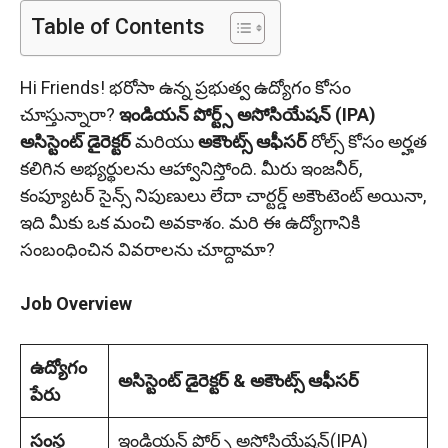
Table of Contents
Hi Friends! భరోసా ఉన్న ప్రభుత్వ ఉద్యోగం కోసం
చూస్తున్నారా?
ఇండియన్ పోర్ట్స్ అసోసియేషన్ (IPA)
అసిస్టెంట్ డైరెక్టర్
మరియు
అకౌంట్స్ ఆఫీసర్
రోల్స్ కోసం అర్హత
కలిగిన అభ్యర్థులను ఆహ్వానిస్తోంది. మీరు ఇంజనీర్,
కంప్యూటర్ సైన్స్ నిపుణులు లేదా చార్టర్డ్ అకౌంటెంట్ అయినా,
ఇది మీకు ఒక మంచి అవకాశం. మరి ఈ ఉద్యోగానికి
సంబంధించిన వివరాలను చూద్దామా?
Job Overview
ఉద్యోగం
అసిస్టెంట్ డైరెక్టర్ & అకౌంట్స్ ఆఫీసర్
పేరు
సంస్థ
ఇండియన్ పోర్ట్స్ అసోసియేషన్(IPA)