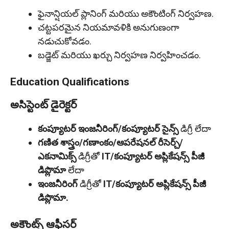
ఫైనాన్షియల్ ప్లానింగ్ మరియు అకౌంటింగ్ నిర్వహణ.
చట్టపరమైన నియమావళికి అనుగుణంగా
నడుచుకోవడం.
బడ్జెట్ మరియు ఖర్చు నిర్వహణ నిర్వహించడం.
Education Qualifications
అసిస్టెంట్ డైరెక్టర్
కంప్యూటర్ ఇంజనీరింగ్/కంప్యూటర్ సైన్స్
డిగ్రీ లేదా
గణిత శాస్త్రం/గణాంకం/ఆపరేషనల్ రీసెర్చ్/
ఎకనామిక్స్
డిగ్రీతో
IT/కంప్యూటర్ అప్లికేషన్స్ పీజీ
డిప్లొమా
లేదా
ఇంజనీరింగ్
డిగ్రీతో
IT/కంప్యూటర్ అప్లికేషన్స్ పీజీ
డిప్లొమా.
అకౌంట్స్ ఆఫీసర్