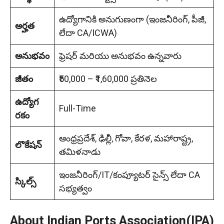
ఉద్యోగానికి అనుగుణంగా (ఇంజనీరింగ్, పీజీ,
అర్హత
లేదా CA/ICWA)
అనుభవం
ఫ్రెషర్‌ మరియు అనుభవం ఉన్నవారు
జీతం
₹50,000 – ₹1,60,000 ప్రతినెల
ఉద్యోగ
Full-Time
రకం
ఆంధ్రప్రదేశ్, ఢిల్లీ, గోవా, కేరళ, మహారాష్ట్ర,
లొకేషన్
తమిళనాడు
ఇంజనీరింగ్/IT/కంప్యూటర్ సైన్స్ లేదా CA
స్కిల్స్
సభ్యత్వం
About Indian Ports Association(IPA)