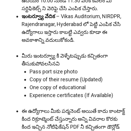
ఉదయం 10:00 నుండి 11.30 వరకి కేవలం మీ
సర్టిఫికెట్స్ ని వెరిఫై చేసి ఎంపిక చేస్తారు.
ఇంటర్వ్యూ వేదిక
– Vikas Auditorium, NIRDPR,
Rajendranagar, Hyderabad లో పెట్టి ఎంపిక చేసి
ఉద్యోగాలు ఇస్తారు కాబట్టి ఎవ్వరు కూడా ఈ
అవకాశాన్ని వదులుకోకండి.
మీరు ఇంటర్వ్యూ కి వెళ్ళేటప్పుడు కచ్చితంగా
తీసుకుపోవలసినవి
Pass port size photo
Copy of their resume (Updated)
One copy of educational
Experience certificates (If Available)
ఈ ఉద్యోగాలు మీకు పర్మనెంట్ అయితే కాదు కాంటాక్ట్
కింద రిక్రూట్మెంట్ చేస్తున్నారు అన్ని వివరాల కొరకు
కింద ఇచ్చిన నోటిఫికేషన్ PDF నీ కచ్చితంగా డౌన్లోడ్