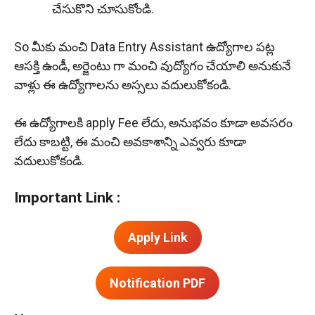
చేసుకొని చూసుకోండి.
So మీకు మంచి Data Entry Assistant ఉద్యోగాల పట్ల
ఆసక్తి ఉండీ, అర్జెంటు గా మంచి వుద్యోగం చేయాలి అనుకునే
వాళ్లు ఈ ఉద్యోగాలను అస్సలు వదులుకోకండి.
ఈ ఉద్యోగాలకి apply Fee లేదు, అనుభవం కూడా అవసరం
లేదు కాబట్టి, ఈ మంచి అవకాశాన్ని ఎవ్వరు కూడా
వదులుకోకండి.
Important Link :
Apply Link
Notification PDF