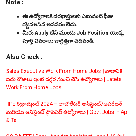
Note :
ఈ ఉద్యోగాలకి దరఖాస్తులకు ఎటువంటి ఫీజు
కట్టవలసిన అవసరం లేదు.
మీరు Apply చేసే ముందు Job Position యొక్క
పూర్తి వివరాలు జాగ్రత్తగా చదవండి.
Also Check :
Sales Executive Work From Home Jobs | వారానికి
ఐదు రోజులు ఇంటి దగ్గర నుంచి చేసే ఉద్యోగాలు | Latets
Work From Home Jobs
IIPE రిక్రూట్మెంట్ 2024 – లాబొరేటరీ అసిస్టెంట్/ఆపరేటర్
మరియు అసిస్టెంట్ ప్రొఫెసర్ ఉద్యోగాలు | Govt Jobs in Ap
& Ts