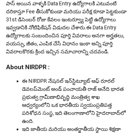
పాస్ అయిన వాళ్ళకి Data Entry ఉద్యోగాలకి ఎటువంటి
దరికాస్తూ Fee తీసుకోకుండా మరియు పరీక్ష కూడా పెట్టకుండా
31st డిసెంబర్ రోజు కేవలం ఇంటర్వ్యూ పెట్టి ఉద్యోగాలు
ఇవ్వడానికి నోటిఫికేషన్ విడుదల చేశారు.ఈ Data Entry
ఉద్యోగాలకు సంబందించిన పూర్తి వివరాలు అనగా అర్హతలు,
వయస్సు, జీతం, ఎంపిక చేసే విధానం ఇంకా అన్ని పూర్తి
వివరాలకొరకు క్రింద ఇచ్చిన సమాచారాన్ని చదవండి.
About NIRDPR :
ఈ NIRDPR నేషనల్ ఇన్‌స్టిట్యూట్ ఆఫ్ రూరల్
డెవలప్‌మెంట్ అండ్ పంచాయతీ రాజ్ అనేది భారత
ప్రభుత్వ గ్రామీణాభివృద్ధి మంత్రిత్వ శాఖ
ఆధ్వర్యంలోని ఒక భారతీయ స్వయంప్రతిపత్త
పరిశోధన సంస్థ, ఇది తెలంగాణాలోని హైదరాబాద్‌లో
ఉంది.
ఇది జాతీయ మరియు అంతర్జాతీయ స్థాయి శిక్షణా