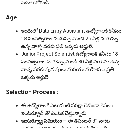
వదులుకోకండి.
Age :
ఇందులో Data Entry Assistant ఉద్యోగాలకి కనీసం
18 సంవత్సరాల వయస్సు నుంచి 25 ఏళ్ల వయస్సు
ఉన్న వాళ్ళ వరకు ప్రతి ఒక్కరు అర్హులే.
Junior Project Scientist ఉద్యోగాలకి కనీసం 18
సంవత్సరాల వయస్సు నుండి 30 ఏళ్ల వయసు ఉన్న
వాళ్ళ వరకు పురుషులు మరియు మహిళలు ప్రతి
ఒక్కరు అర్హులే.
Selection Process :
ఈ ఉద్యోగాలకి ఎటువంటి పరీక్షా లేకుండా కేవలం
ఇంటర్వూస్ తో ఎంపిక చేస్తున్నారు.
ఇంటర్వ్యూ సమయం
– ఈ డిసెంబర్ 31 నాడు