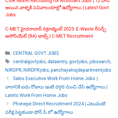
CSIR NEERI Recruiting for Assistant Jobs | 12 పాస్
అయిన వాళ్ళకి సచివాలయాల్లో ఉద్యోగాలు | Latest Govt
Jobs
C-MET హైదరాబాద్ రిక్రూట్మెంట్ 2025: E-Waste రీసెర్చ్
అసోసియేట్ (RA) జాబ్స్ | C-MET Recruitment
Categories
CENTRAL GOVT JOBS
Tags
centralgovtjobs
,
dataentry
,
govtjobs
,
jobsearch
,
NIRDPR
,
NIRDPRjobs
,
panchayatrajdepartmentjobs
Sales Executive Work From Home Jobs |
వారానికి ఐదు రోజులు ఇంటి దగ్గర నుంచి చేసే ఉద్యోగాలు |
Latets Work From Home Jobs
Phonepe Direct Recruitment 2024 | ఎటువంటి
పరీక్ష పెట్టకుండా ఫోన్ పే లో ఉద్యోగాలు