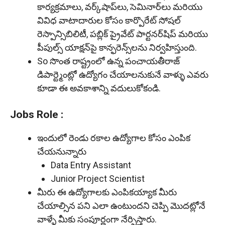
కార్యక్రమాలు, వర్క్‌షాప్‌లు, సెమినార్‌లు మరియు
వివిధ వాటాదారుల కోసం కార్పొరేట్ సోషల్
రెస్పాన్సిబిలిటీ, పబ్లిక్ ప్రైవేట్ పార్టనర్‌షిప్ మరియు
పీపుల్స్ యాక్షన్‌పై కాన్ఫరెన్స్‌లను నిర్వహిస్తుంది.
So సొంత రాష్ట్రంలో ఉన్న పంచాయతీరాజ్
డిపార్ట్మెంట్లో ఉద్యోగం చేయాలనుకునే వాళ్ళు ఎవరు
కూడా ఈ అవకాశాన్ని వదులుకోకండి.
Jobs Role :
ఇందులో రెండు రకాల ఉద్యోగాల కోసం ఎంపిక
చేయనున్నారు
Data Entry Assistant
Junior Project Scientist
మీరు ఈ ఉద్యోగాలకు ఎంపికయ్యాక మీరు
చేయాల్సిన పని ఎలా ఉంటుందని చెప్పి మొదట్లోనే
వాళ్ళే మీకు సంపూర్ణంగా నేర్పిస్తారు.