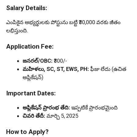
Salary Details:
ఎంపికైన అభ్యర్థులకు పోస్టును బట్టి ₹30,000 వరకు జీతం
లభిస్తుంది.
Application Fee
:
జనరల్/OBC:
₹300/-
మహిళలు, SC, ST, EWS, PH:
ఫీజు లేదు (ఉచిత
అప్లికేషన్)
Important Dates:
అప్లికేషన్ ప్రారంభ తేది:
ఇప్పటికే ప్రారంభమైంది
చివరి తేదీ:
మార్చి 5, 2025
How to Apply?