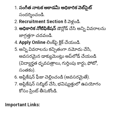
సంగీత నాటక అకాడమీ అధికారిక వెబ్‌సైట్
సందర్శించండి.
Recruitment Section
కి వెళ్లండి.
అధికారిక నోటిఫికేషన్
డౌన్లోడ్ చేసి అన్ని వివరాలను
జాగ్రత్తగా చదవండి.
Apply Online
లింక్‌పై క్లిక్ చేయండి.
అన్ని వివరాలను కచ్చితంగా నమోదు చేసి,
అవసరమైన డాక్యుమెంట్లు అప్‌లోడ్ చేయండి
(విద్యార్హత ధృవపత్రాలు, గుర్తింపు కార్డు, ఫోటో,
సంతకం).
అప్లికేషన్ ఫీజు చెల్లించండి (అవసరమైతే).
అప్లికేషన్ సబ్మిట్ చేసి, భవిష్యత్తులో ఉపయోగం
కోసం ప్రింట్ తీసుకోండి.
Important Links: