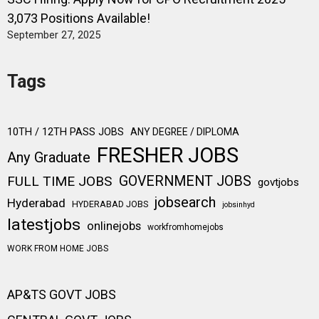
3,073 Positions Available!
September 27, 2025
Tags
10TH / 12TH PASS JOBS
ANY DEGREE / DIPLOMA
FRESHER JOBS
Any Graduate
FULL TIME JOBS
GOVERNMENT JOBS
govtjobs
jobsearch
Hyderabad
HYDERABAD JOBS
jobsinhyd
latestjobs
onlinejobs
workfromhomejobs
WORK FROM HOME JOBS
AP&TS GOVT JOBS