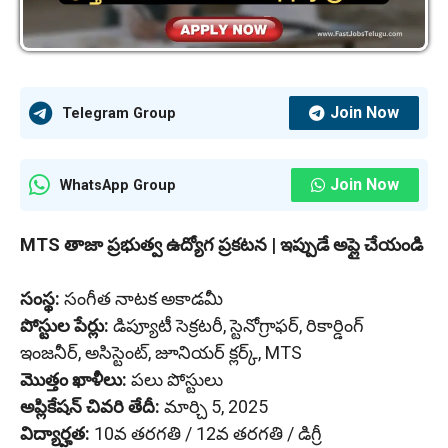
Join Now
Telegram Group
Join Now
WhatsApp Group
MTS తాజా ప్రభుత్వ ఉద్యోగ ప్రకటన | ఇప్పుడే అప్లై చేయండి
సంస్థ:
సంగీత నాటక అకాడమీ
పోస్టుల పేర్లు:
డిప్యూటీ సెక్రటరీ, స్టెనోగ్రాఫర్, రికార్డింగ్
ఇంజనీర్, అసిస్టెంట్, జూనియర్ క్లర్క్, MTS
మొత్తం ఖాళీలు:
పలు పోస్టులు
అప్లికేషన్ చివరి తేదీ:
మార్చి 5, 2025
విద్యార్హత:
10వ తరగతి / 12వ తరగతి / డిగ్రీ