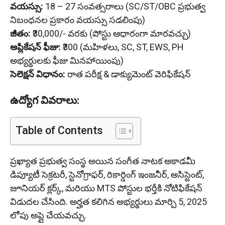
వయస్సు:
18 – 27 సంవత్సరాలు (SC/ST/OBC ప్రభుత్వ
నిబంధనల ప్రకారం వయస్సు సడలింపు)
జీతం:
₹30,000/- వరకు (పోస్టు ఆధారంగా మారవచ్చు)
అప్లికేషన్ ఫీజు:
₹300 (మహిళలు, SC, ST, EWS, PH
అభ్యర్థులకు ఫీజు మినహాయింపు)
సెలెక్షన్ విధానం:
రాత పరీక్ష & డాక్యుమెంట్ వెరిఫికేషన్
ఉద్యోగ వివరాలు:
Table of Contents
ప్రఖ్యాత ప్రభుత్వ సంస్థ అయిన సంగీత నాటక అకాడమీ
డిప్యూటీ సెక్రటరీ, స్టెనోగ్రాఫర్, రికార్డింగ్ ఇంజనీర్, అసిస్టెంట్,
జూనియర్ క్లర్క్, మరియు MTS పోస్టుల భర్తీకి నోటిఫికేషన్
విడుదల చేసింది. అర్హత కలిగిన అభ్యర్థులు మార్చి 5, 2025
లోపు అప్లై చేయవచ్చు.