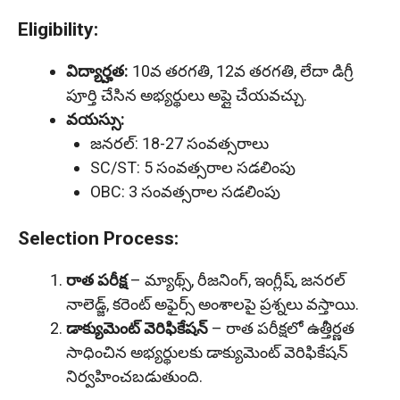
Eligibility:
విద్యార్హత:
10వ తరగతి, 12వ తరగతి, లేదా డిగ్రీ
పూర్తి చేసిన అభ్యర్థులు అప్లై చేయవచ్చు.
వయస్సు:
జనరల్: 18-27 సంవత్సరాలు
SC/ST: 5 సంవత్సరాల సడలింపు
OBC: 3 సంవత్సరాల సడలింపు
Selection Process:
రాత పరీక్ష
– మ్యాథ్స్, రీజనింగ్, ఇంగ్లీష్, జనరల్
నాలెడ్జ్, కరెంట్ అఫైర్స్ అంశాలపై ప్రశ్నలు వస్తాయి.
డాక్యుమెంట్ వెరిఫికేషన్
– రాత పరీక్షలో ఉత్తీర్ణత
సాధించిన అభ్యర్థులకు డాక్యుమెంట్ వెరిఫికేషన్
నిర్వహించబడుతుంది.