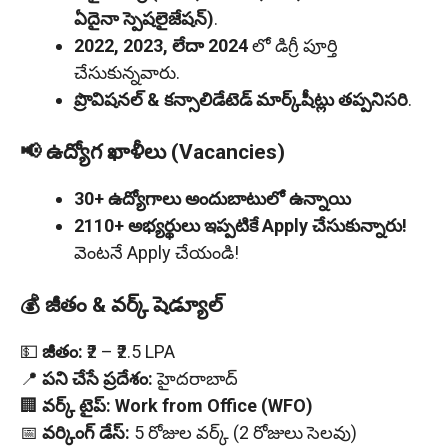
ఏదైనా స్పెషలైజేషన్)
.
2022, 2023, లేదా 2024
లో డిగ్రీ పూర్తి
చేసుకున్నవారు.
ప్రొవిషనల్ & కన్సాలిడేటెడ్ మార్క్‌షీట్లు తప్పనిసరి
.
📢 ఉద్యోగ ఖాళీలు (Vacancies)
30+ ఉద్యోగాలు అందుబాటులో ఉన్నాయి
2110+ అభ్యర్థులు ఇప్పటికే Apply చేసుకున్నారు!
వెంటనే Apply చేయండి!
💰 జీతం & వర్క్ షెడ్యూల్
💵
జీతం:
₹2 – ₹2.5 LPA
📍
పని చేసే ప్రదేశం:
హైదరాబాద్
🏢
వర్క్ టైప్:
Work from Office (WFO)
📅
వర్కింగ్ డేస్:
5 రోజుల వర్క్ (2 రోజులు సెలవు)