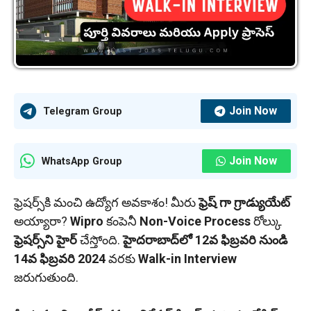
Join Now
Telegram Group
Join Now
WhatsApp Group
ఫ్రెషర్స్‌కి మంచి ఉద్యోగ అవకాశం! మీరు
ఫ్రెష్ గా గ్రాడ్యుయేట్
అయ్యారా?
Wipro
కంపెనీ
Non-Voice Process
రోల్కు
ఫ్రెషర్స్‌ని హైర్
చేస్తోంది.
హైదరాబాద్‌లో
12వ ఫిబ్రవరి నుండి
14వ ఫిబ్రవరి 2024
వరకు
Walk-in Interview
జరుగుతుంది.