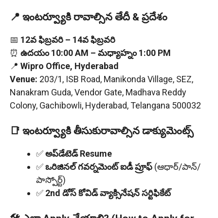
📍 ఇంటర్వ్యూకి రావాల్సిన తేదీ & ప్రదేశం
📅
12వ ఫిబ్రవరి – 14వ ఫిబ్రవరి
⏰
ఉదయం 10:00 AM – మధ్యాహ్నం 1:00 PM
📍
Wipro Office, Hyderabad
Venue:
203/1, ISB Road, Manikonda Village, SEZ,
Nanakram Guda, Vendor Gate, Madhava Reddy
Colony, Gachibowli, Hyderabad, Telangana 500032
📑 ఇంటర్వ్యూకి తీసుకురావాల్సిన డాక్యుమెంట్స్
✅
అప్‌డేటెడ్ Resume
✅
ఒరిజినల్ గవర్నమెంట్ ఐడీ ప్రూఫ్
(ఆధార్/పాన్/
పాస్పోర్ట్)
✅
2nd డోస్ కోవిడ్ వ్యాక్సినేషన్ సర్టిఫికేట్