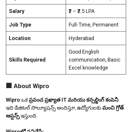
Salary
₹2 – ₹2.5 LPA
Job Type
Full-Time, Permanent
Location
Hyderabad
Good English
Skills Required
communication, Basic
Excel knowledge
🏢 About Wipro
Wipro
ఒక
ప్రపంచ ప్రఖ్యాత IT మరియు కన్సల్టింగ్ కంపెనీ
.
ఇది డిజిటల్ సొల్యూషన్స్ అందిస్తూ, ఉద్యోగులకు
మంచి గ్రోత్
ఆప్షన్స్
ఇస్తుంది.
Wiproలో పనిచేస్తే: