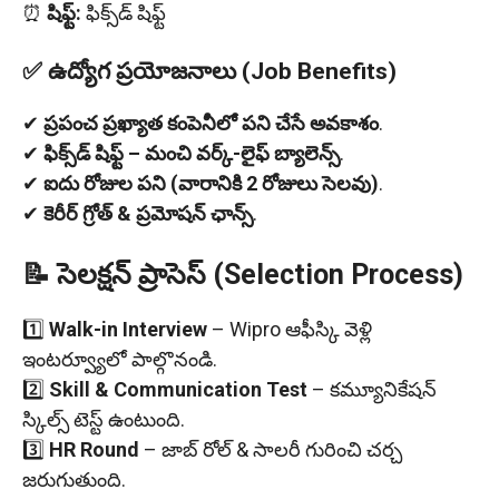
⏰
షిఫ్ట్:
ఫిక్స్‌డ్ షిఫ్ట్
✅ ఉద్యోగ ప్రయోజనాలు (Job Benefits)
✔
ప్రపంచ ప్రఖ్యాత కంపెనీలో పని చేసే అవకాశం
.
✔
ఫిక్స్‌డ్ షిఫ్ట్ – మంచి వర్క్-లైఫ్ బ్యాలెన్స్
.
✔
ఐదు రోజుల పని (వారానికి 2 రోజులు సెలవు)
.
✔
కెరీర్ గ్రోత్ & ప్రమోషన్ ఛాన్స్
.
📝 సెలక్షన్ ప్రాసెస్ (Selection Process)
1️⃣
Walk-in Interview
– Wipro ఆఫీస్కి వెళ్లి
ఇంటర్వ్యూలో పాల్గొనండి.
2️⃣
Skill & Communication Test
– కమ్యూనికేషన్
స్కిల్స్ టెస్ట్ ఉంటుంది.
3️⃣
HR Round
– జాబ్ రోల్ & సాలరీ గురించి చర్చ
జరుగుతుంది.