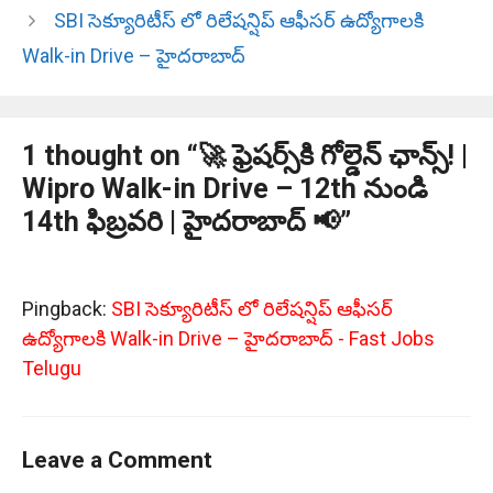
SBI సెక్యూరిటీస్ లో రిలేషన్షిప్ ఆఫీసర్ ఉద్యోగాలకి
Walk-in Drive – హైదరాబాద్
1 thought on “🚀 ఫ్రెషర్స్‌కి గోల్డెన్ ఛాన్స్! |
Wipro Walk-in Drive – 12th నుండి
14th ఫిబ్రవరి | హైదరాబాద్ 📢”
Pingback:
SBI సెక్యూరిటీస్ లో రిలేషన్షిప్ ఆఫీసర్
ఉద్యోగాలకి Walk-in Drive – హైదరాబాద్ - Fast Jobs
Telugu
Leave a Comment