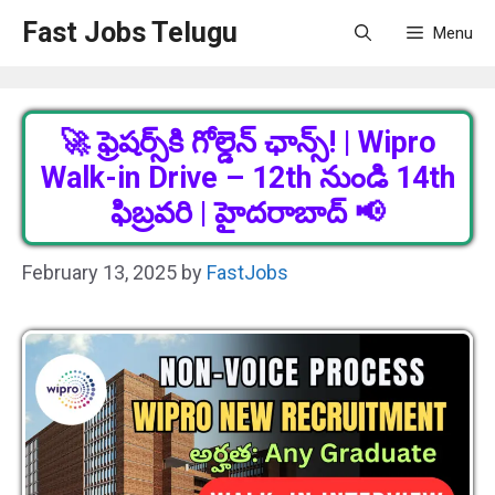
Skip
Fast Jobs Telugu
Menu
to
content
🚀 ఫ్రెషర్స్‌కి గోల్డెన్ ఛాన్స్! | Wipro
Walk-in Drive – 12th నుండి 14th
ఫిబ్రవరి | హైదరాబాద్ 📢
February 13, 2025
by
FastJobs