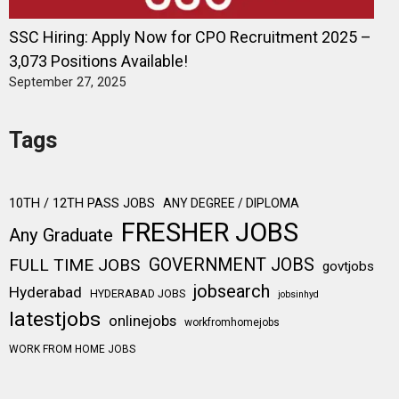
SSC Hiring: Apply Now for CPO Recruitment 2025 –
3,073 Positions Available!
September 27, 2025
Tags
10TH / 12TH PASS JOBS
ANY DEGREE / DIPLOMA
FRESHER JOBS
Any Graduate
FULL TIME JOBS
GOVERNMENT JOBS
govtjobs
jobsearch
Hyderabad
HYDERABAD JOBS
jobsinhyd
latestjobs
onlinejobs
workfromhomejobs
WORK FROM HOME JOBS