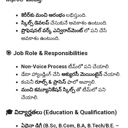
కెరీర్‌కు మంచి ఆరంభం
లభిస్తుంది.
స్కిల్స్ డెవలప్
చేసుకునే అవకాశం ఉంటుంది.
ప్రొఫెషనల్ వర్క్ ఎన్విరాన్‌మెంట్
లో పని చేసే
అవకాశం ఉంటుంది.
🎯 Job Role & Responsibilities
Non-Voice Process
టీమ్‌లో పని చేయాలి.
డేటా హ్యాండ్లింగ్ చేసి
అక్యురసీ మెయింటైన్
చేయాలి.
కంపెనీ
రూల్స్ & ప్రాసెస్
ఫాలో అవ్వాలి.
మంచి కమ్యూనికేషన్ స్కిల్స్
తో టీమ్‌లో పని
చేయాలి.
🎓 విద్యార్హతలు (Education & Qualification)
ఏదైనా డిగ్రీ (B.Sc, B.Com, B.A, B.Tech/B.E. –