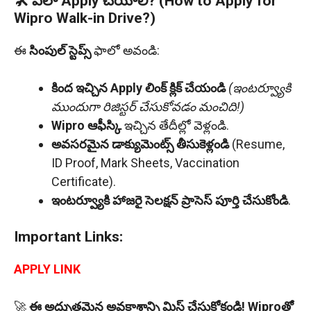
🛠 ఎలా Apply చేయాలి? (How to Apply for
Wipro Walk-in Drive?)
ఈ
సింపుల్ స్టెప్స్
ఫాలో అవండి:
కింద ఇచ్చిన Apply లింక్ క్లిక్ చేయండి
(ఇంటర్వ్యూకి
ముందుగా రిజిస్టర్ చేసుకోవడం మంచిది!)
Wipro ఆఫీస్కి
ఇచ్చిన తేదీల్లో వెళ్లండి.
అవసరమైన డాక్యుమెంట్స్ తీసుకెళ్లండి
(Resume,
ID Proof, Mark Sheets, Vaccination
Certificate).
ఇంటర్వ్యూకి హాజరై సెలక్షన్ ప్రాసెస్ పూర్తి చేసుకోండి
.
Important Links:
APPLY LINK
🚀
ఈ అద్భుతమైన అవకాశాన్ని మిస్ చేసుకోకండి!
Wiproతో