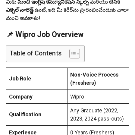
మీకు
మంచి ఇంగ్లీష్ కమ్యూనికేషన్ స్కిల్స్
మరియు
బేసిక్
ఎక్సెల్ నాలెడ్జ్
ఉంటే, ఇది మీ కెరీర్‌ను ప్రారంభించేందుకు చాలా
మంచి అవకాశం!
📌 Wipro Job Overview
Table of Contents
Non-Voice Process
Job Role
(Freshers)
Company
Wipro
Any Graduate (2022,
Qualification
2023, 2024 pass-outs)
Experience
0 Years (Freshers)