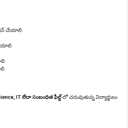
న్ చేయాలి.
ాయాలి.
ాలి.
లి.
nce, IT లేదా సంబంధిత ఫీల్డ్
లో చదువుతున్న విద్యార్థులు