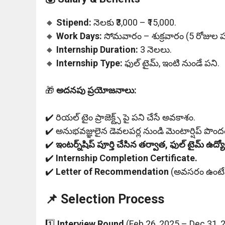
🔸
Stipend:
నెలకు ₹3,000 – ₹15,000.
🔸
Work Days:
సోమవారం – శుక్రవారం (5 రోజుల ప
🔸
Internship Duration:
3 నెలలు.
🔸
Internship Type:
ఫుల్ టైమ్, ఇంటి నుండే పని.
🎁
అదనపు ప్రయోజనాలు:
✔️ రియల్ టైం ప్రాజెక్ట్స్ పై పని చేసే అవకాశం.
✔️ అనుభవజ్ఞులైన డెవలపర్ల నుండి మెంటార్షిప్ పొంద
✔️
ఇంటర్న్‌షిప్ పూర్తి చేసిన తర్వాత, ఫుల్ టైమ్ ఉద
✔️
Internship Completion Certificate.
✔️
Letter of Recommendation
(అవసరం ఉంటేన
📌 Selection Process
1️⃣
Interview Round
(Feb 26, 2025 – Dec 31, 