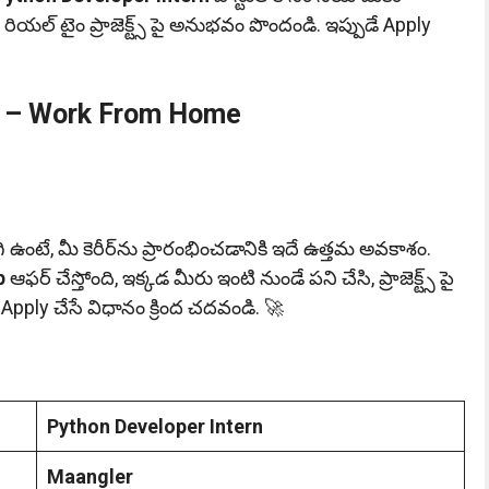
యల్ టైం ప్రాజెక్ట్స్ పై అనుభవం పొందండి. ఇప్పుడే Apply
p – Work From Home
కలిగి ఉంటే, మీ కెరీర్‌ను ప్రారంభించడానికి ఇదే ఉత్తమ అవకాశం.
p
ఆఫర్ చేస్తోంది, ఇక్కడ మీరు ఇంటి నుండే పని చేసి, ప్రాజెక్ట్స్ పై
ply చేసే విధానం క్రింద చదవండి. 🚀
Python Developer Intern
Maangler