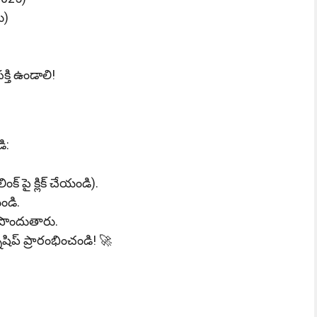
ు)
్తి ఉండాలి!
ి:
ంక్ పై క్లిక్ చేయండి).
ండి.
్ పొందుతారు.
‌షిప్ ప్రారంభించండి! 🚀