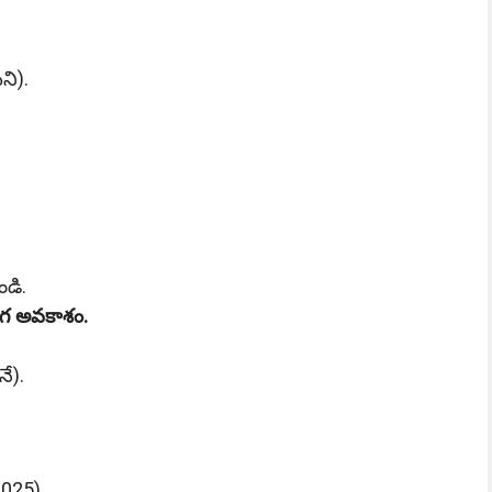
ని).
ండి.
్యోగ అవకాశం.
ే).
2025)