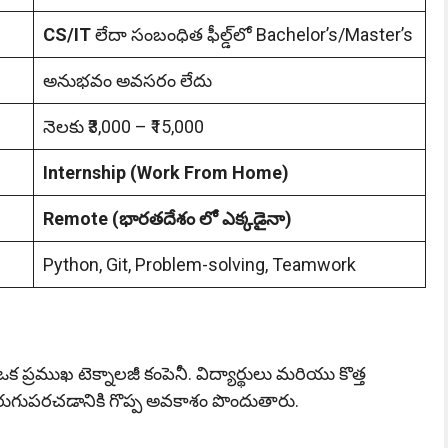
CS/IT
లేదా సంబంధిత ఫీల్డ్‌లో Bachelor’s/Master’s
అనుభవం అవసరం లేదు
నెలకు ₹3,000 – ₹15,000
Internship (Work From Home)
Remote (భారతదేశం లో ఎక్కడైనా)
Python, Git, Problem-solving, Teamwork
ఒక ప్రముఖ టెక్నాలజీ కంపెనీ. విద్యార్థులు మరియు కొత్త
మెరుగుపరచడానికి గొప్ప అవకాశం పొందుతారు.