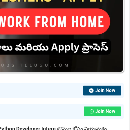
Join Now
Join Now
Python Developer Intern
పోస్టుల కోసం నియామకం