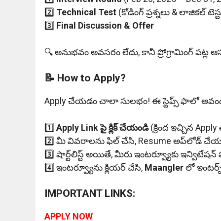
2️⃣
Technical Test
(కోడింగ్ ప్రశ్నలు & లాజికల్ టెస్ట
3️⃣
Final Discussion & Offer
🔍 అనుభవం అవసరం లేదు, కానీ ప్రోగ్రామింగ్ పట్ల ఆసక
📝 How to Apply?
Apply చేయడం చాలా సులభం! ఈ స్టెప్స్ ఫాలో అవండ
1️⃣
Apply Link పై క్లిక్ చేయండి
(క్రింద ఇచ్చిన Apply లి
2️⃣ మీ వివరాలను ఫిల్ చేసి, Resume అప్‌లోడ్ చేయ
3️⃣ షార్ట్‌లిస్ట్ అయితే, మీరు ఇంటర్వ్యూకు ఇన్విటేషన
4️⃣ ఇంటర్వ్యూను క్లియర్ చేసి,
Maangler
లో ఇంటర్న్
IMPORTANT LINKS:
APPLY NOW