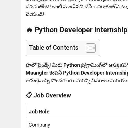
చేపడుతోంది! ఇంటి నుండే పని చేసే అవకాశంతోపాటు, రి
చేయండి!
🔥 Python Developer Internshi
Table of Contents
హలో ఫ్రెండ్స్! మీరు
Python
ప్రోగ్రామింగ్‌లో ఆసక్తి 
Maangler
కంపెనీ
Python Developer Internshi
అనుభవాన్ని పొందగలరు. మరిన్ని వివరాలు మరియు Ap
📋 Job Overview
Job Role
Company