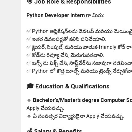
🎯 Job Role & Responsibilities
Python Developer Intern
గా మీరు:
✅ Python అప్లికేషన్‌లను డెవలప్ మరియు మెయింటై
✅ ఇతర డెవలపర్లతో కలిసి పనిచేయాలి.
✅ క్లియర్, సింపుల్, మరియు వాడుక-friendly కోడ్ ర
✅ కోడ్‌ను రివ్యూ చేసి, మెరుగుపరచాలి.
✅ బగ్స్ ను ఫిక్స్ చేసి, సాఫ్ట్‌వేర్‌ను సజావుగా నడిపించ
✅ Python లో కొత్త టూల్స్ మరియు ట్రెండ్స్ నేర్చుకోవా
🎓 Education & Qualifications
🔹
Bachelor’s/Master’s degree
Computer Scie
Apply చేయవచ్చు.
🔹 ఏ సంవత్సర విద్యార్థులైనా Apply చేయవచ్చు.
💰 Salary & Benefits