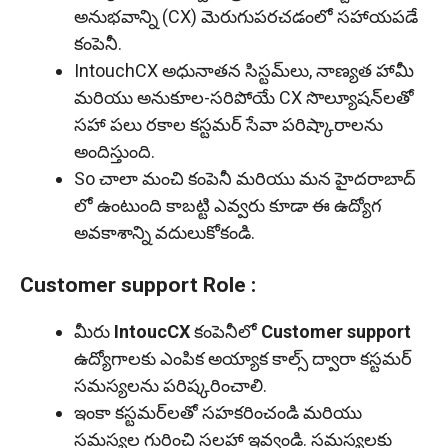
అనుభవాన్ని (CX) మెరుగుపరచడంలో సహాయపడే
కంపెనీ.
IntouchCX అధునాతన సిస్టమ్‌లు, నాణ్యత హామీ
మరియు అనుకూల-సరిపోయే CX సొల్యూషన్‌లతో
సహా పలు రకాల కస్టమర్ సేవా పరిష్కారాలను
అందిస్తుంది.
So చాలా మంచి కంపెనీ మరియు మన హైదరాబాద్
లో ఉంటుంది కాబట్టి ఎవ్వరు కూడా ఈ ఉద్యోగ
అవకాశాన్ని వదులుకోకండి.
Customer support Role :
మీరు
IntoucCX
కంపెనీలో
Customer support
ఉద్యోగాలకు ఎంపిక అయ్యాక కాల్స్ ద్వారా కస్టమర్
సమస్యలను పరిష్కరించాలి.
ఇంకా కస్టమర్‌లతో సహకరించండి మరియు
సమస్యల గురించి సలహా ఇవ్వండి. సమస్యలకు