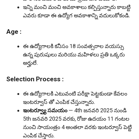
ఇన్ని మంచి మంచి అవకాశాలు కల్పిస్తున్నారు కాబట్టి
ఎవరు కూడా ఈ ఉద్యోగ అవకాశాన్ని వదులుకోకండి.
Age :
ఈ ఉద్యోగాలకి కనీసం 18 సంవత్సరాల వయస్సు
ఉన్న పురుషులు మరియు మహిళలు ప్రతి ఒక్కరు
అర్హులే.
Selection Process :
ఈ ఉద్యోగాలకి ఎటువంటి పరీక్షా పెట్టకుండా కేవలం
ఇంటర్వూస్ తో ఎంపిక చేస్తున్నారు.
ఇంటర్వ్యూ సమయం
— 4th జనవరి 2025 నుండి
5th జనవరి 2025 వరకు, రోజు ఉదయం 11 గంటల
నుంచి సాయంత్రం 4 అంతలా వరకు ఇంటర్వూస్ పెట్టి
ఎంపిక చేస్తారు.