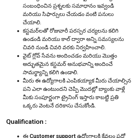
సంబంధించిన ప్రశ్నలకు సమాధానం ఇవ్వండి
మరియు సిఫార్సులు చేయడం వంటి పనులు
చేయాలి.
కస్టమర్‌లతో రోజువారీ పరస్పర చర్యలను కలిగి
ఉండండి మరియు కాల్ ద్వారా అన్ని సమస్యలను
చివరి నుండి చివరి వరకు నిర్వహించాలి.
వైట్ గ్లోవ్ సేవను అందించడం మరియు మొత్తం
అద్భుతమైన కస్టమర్ అనుభవాన్ని అందించే
సామర్థ్యాన్ని కలిగి ఉండాలి.
మీరు ఈ ఉద్యోగాలకి ఎంపికయ్యాక మీరు చేయాల్సిన
పని ఎలా ఉంటుందని చెప్పి మొదట్లో బ్యాంకు వాళ్లే
మీకు సంపూర్ణంగా ట్రైనింగ్ ఇస్తారు కాబట్టి ప్రతి
ఒక్కరు వెంటనే దరికాసు చేసుకోండి.
Qualification :
ఈ
Customer support
ఉద్యోగాలకి కేవలం పదో