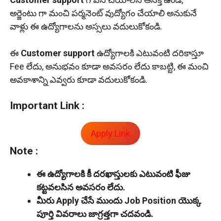
అర్జెంటు గా మంచి పర్మనెంట్ వుద్యోగం చేయాలి అనుకునే
వాళ్లు ఈ ఉద్యోగాలను అస్సలు వదులుకోకండి.
ఈ
Customer support
ఉద్యోగాలకి ఎటువంటి దరికాస్తూ
Fee లేదు, అనుభవం కూడా అవసరం లేదు కాబట్టి, ఈ మంచి
అవకాశాన్ని ఎవ్వరు కూడా వదులుకోకండి.
Important Link :
Apply Link
Note :
ఈ ఉద్యోగాలకి కీ దరఖాస్తులకు ఎటువంటి ఫీజు
కట్టవలసిన అవసరం లేదు.
మీరు Apply చేసే ముందు Job Position యొక్క
పూర్తి వివరాలు జాగ్రత్తగా చదవండి.