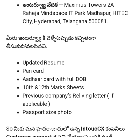
ఇంటర్వ్యూ వేదిక
— Maximus Towers 2A
Raheja Mindspace IT Park Madhapur, HITEC
City, Hyderabad, Telangana 500081.
మీరు ఇంటర్వ్యూ కి వెళ్ళేటప్పుడు కచ్చితంగా
తీసుకుపోవలసినవి.
Updated Resume
Pan card
Aadhaar card with full DOB
10th &12th Marks Sheets
Previous company’s Reliving letter ( If
applicable )
Passport size photo
So మీకు మన హైదరాబాదులో ఉన్న
IntoucCX
కంపెనీలు
Customer support
గ పని చేయాలని ఆసక్తి ఉండీ,