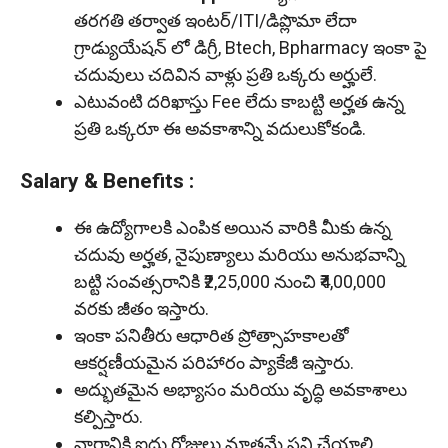
తరగతి తర్వాత ఇంటర్/ITI/డిప్లొమా లేదా
గ్రాడ్యుయేషన్ లో డిగ్రీ, Btech, Bpharmacy ఇంకా పై
చదువులు చదివిన వాళ్లు ప్రతి ఒక్కరు అర్హులే.
ఎటువంటి దరిఖాస్తు Fee లేదు కాబట్టి అర్హత ఉన్న
ప్రతి ఒక్కరూ ఈ అవకాశాన్ని వదులుకోకండి.
Salary & Benefits :
ఈ ఉద్యోగాలకి ఎంపిక అయిన వారికి మీకు ఉన్న
చదువు అర్హత, నైపుణ్యాలు మరియు అనుభవాన్ని
బట్టి సంవత్సరానికి ₹2,25,000 నుంచి ₹4,00,000
వరకు జీతం ఇస్తారు.
ఇంకా పనితీరు ఆధారిత ప్రోత్సాహకాలతో
ఆకర్షణీయమైన పరిహారం ప్యాకేజీ ఇస్తారు.
అద్భుతమైన అభ్యాసం మరియు వృద్ధి అవకాశాలు
కల్పిస్తారు.
వారానికి ఐదు రోజులు మాత్రమే పని చేయాలి.